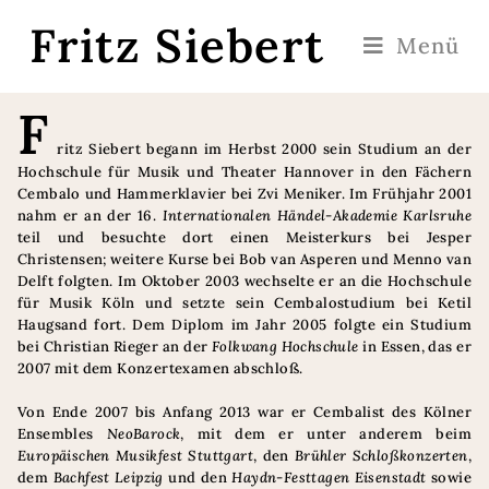
Fritz Siebert
Menü
F
ritz Siebert begann im Herbst 2000 sein Studium an der
Hochschule für Musik und Theater Hannover in den Fächern
Cembalo und Hammerklavier bei Zvi Meniker. Im Frühjahr 2001
nahm er an der 16.
Internationalen Händel-Akademie Karlsruhe
teil und besuchte dort einen Meisterkurs bei Jesper
Christensen; weitere Kurse bei Bob van Asperen und Menno van
Delft folgten. Im Oktober 2003 wechselte er an die Hochschule
für Musik Köln und setzte sein Cembalostudium bei Ketil
Haugsand fort. Dem Diplom im Jahr 2005 folgte ein Studium
bei Christian Rieger an der
Folkwang Hochschule
in Essen, das er
2007 mit dem Konzertexamen abschloß.
Von Ende 2007 bis Anfang 2013 war er Cembalist des Kölner
Ensembles
NeoBarock
, mit dem er unter anderem beim
Europäischen Musikfest Stuttgart
, den
Brühler Schloßkonzerten
,
dem
Bachfest Leipzig
und den
Haydn-Festtagen Eisenstadt
sowie