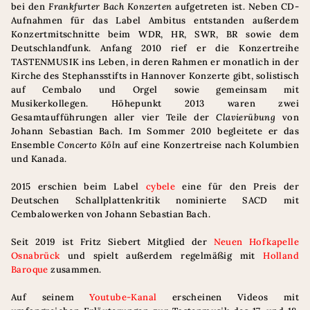
bei den
Frankfurter Bach Konzerten
aufgetreten ist. Neben CD-
Aufnahmen für das Label Ambitus entstanden außerdem
Konzertmitschnitte beim WDR, HR, SWR, BR sowie dem
Deutschlandfunk. Anfang 2010 rief er die Konzertreihe
TASTENMUSIK ins Leben, in deren Rahmen er monatlich in der
Kirche des Stephansstifts in Hannover Konzerte gibt, solistisch
auf Cembalo und Orgel sowie gemeinsam mit
Musikerkollegen. Höhepunkt 2013 waren zwei
Gesamtaufführungen aller vier Teile der
Clavierübung
von
Johann Sebastian Bach. Im Sommer 2010 begleitete er das
Ensemble
Concerto Köln
auf eine Konzertreise nach Kolumbien
und Kanada.
2015 erschien beim Label
cybele
eine für den Preis der
Deutschen Schallplattenkritik nominierte SACD mit
Cembalowerken von Johann Sebastian Bach.
Seit 2019 ist Fritz Siebert Mitglied der
Neuen Hofkapelle
Osnabrück
und spielt außerdem regelmäßig mit
Holland
Baroque
zusammen.
Auf seinem
Youtube-Kanal
erscheinen Videos mit